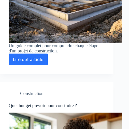
Un guide complet pour comprendre chaque étape
d'un projet de construction.
Lire cet article
Les
10
étapes
pour
réussir
son
Construction
projet
de
construction
Quel budget prévoir pour construire ?