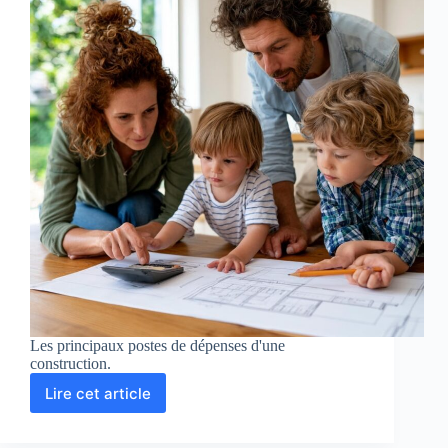
Les principaux postes de dépenses d'une
construction.
Lire cet article
Quel
budget
prévoir