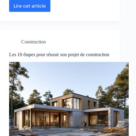
Lire cet article
Maison
de
plain-
pied
ou
à
Construction
étage
?
Les 10 étapes pour réussir son projet de construction