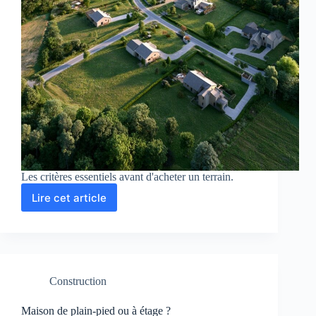
Les critères essentiels avant d'acheter un terrain.
Lire cet article
Comment
choisir
le
bon
terrain
à
Construction
bâtir
Maison de plain-pied ou à étage ?