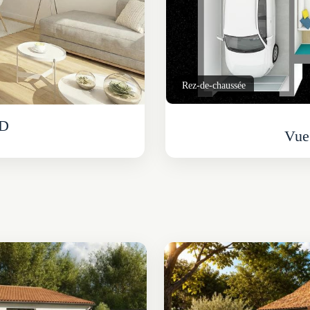
Rez-de-chaussée
3D
Vue