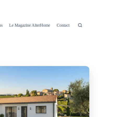
ns
Le Magazine AlterHome
Contact